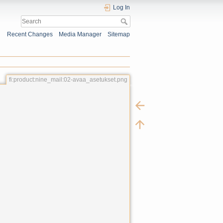
Log In
Recent Changes
Media Manager
Sitemap
fi:product:nine_mail:02-avaa_asetukset.png